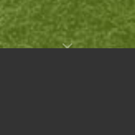
ONLINE-BEDARFS-
ANALYSE
TRAININGS
LOUNGE
Nürnberg
Bedarfsanalyse nicht zu sehen?