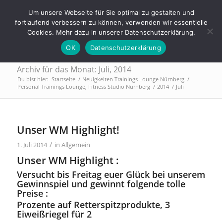
Tel.: 0911 - 2171 4565 | info@trainings-lounge.de
Um unsere Webseite für Sie optimal zu gestalten und
fortlaufend verbessern zu können, verwenden wir essentielle
Cookies. Mehr dazu in unserer Datenschutzerklärung.
OK
Datenschutzerklärung
Archiv für das Monat: Juli, 2014
Du bist hier:
Startseite
/
Neuigkeiten Trainings Lounge Nürnberg
/
Personal Trainings Lounge, Fitness Studio Nürnberg
/
2014
/
Juli
Unser WM Highlight!
/
1. Juli 2014
in
Allgemein
Unser WM Highlight :
Versucht bis Freitag euer Glück bei unserem
Gewinnspiel und gewinnt folgende tolle
Preise :
Prozente auf Retterspitzprodukte, 3
Eiweißriegel für 2