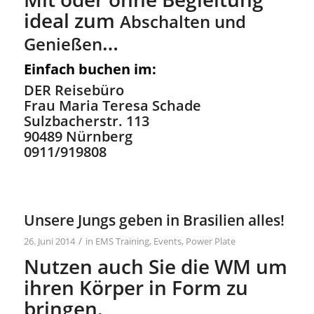
ideal zum
Abschalten und
…
Genießen
Einfach buchen im:
DER Reisebüro
Frau Maria Teresa Schade
Sulzbacherstr. 113
90489 Nürnberg
0911/919808
Unsere Jungs geben in Brasilien alles!
/
26. Juni 2014
in
EMS Training
,
Events
,
Power Plate
Nutzen auch Sie die WM um
ihren Körper in Form zu
bringen.