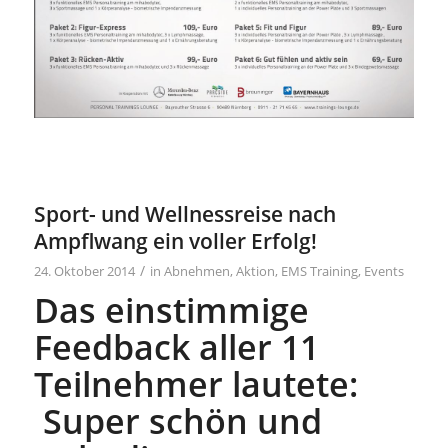
Sport- und Wellnessreise nach
Ampflwang ein voller Erfolg!
/
24. Oktober 2014
in
Abnehmen
,
Aktion
,
EMS Training
,
Events
Das einstimmige
Feedback aller 11
Teilnehmer lautete:
Super schön und