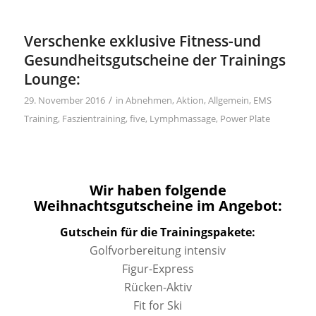
Verschenke exklusive Fitness-und
Gesundheitsgutscheine der Trainings
Lounge:
/
29. November 2016
in
Abnehmen
,
Aktion
,
Allgemein
,
EMS
Training
,
Faszientraining
,
five
,
Lymphmassage
,
Power Plate
Wir haben folgende
Weihnachtsgutscheine im Angebot:
Gutschein für die Trainingspakete:
Golfvorbereitung intensiv
Figur-Express
Rücken-Aktiv
Fit for Ski