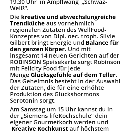
19.30 Uhr in Ampflwang „Schwaz-
Weiß“.
Die
kreative und abwechslungreiche
Trendküche
aus vornehmlich
regionalen Zutaten des WellFood-
Konzeptes von Dipl. oec. troph. Silvie
Gilbert bringt Energie und
Balance für
den ganzen Körper
. Und mit
insgesamt 14 neuen Gerichten auf der
ROBINSON Speisekarte sorgt Robinson
mit Felicity Food für jede
Menge
Glücksgefühle auf dem Teller
.
Das Geheimnis besteht in der Auswahl
der Zutaten, die für eine erhöhte
Produktion des Glückshormons
Serotonin sorgt.
Am Samstag um 15 Uhr kannst du in
der „Siemens lifeKochschule“ dein
eigener Gourmetkoch werden und
Kreative Kochkunst
auf höchstem