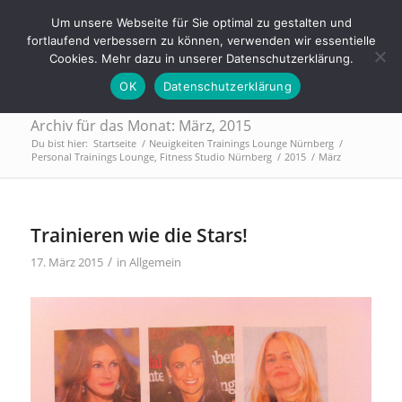
Tel.: 0911 - 2171 4565 | info@trainings-lounge.de
Um unsere Webseite für Sie optimal zu gestalten und
fortlaufend verbessern zu können, verwenden wir essentielle
Cookies. Mehr dazu in unserer Datenschutzerklärung.
OK
Datenschutzerklärung
Archiv für das Monat: März, 2015
Du bist hier:
Startseite
/
Neuigkeiten Trainings Lounge Nürnberg
/
Personal Trainings Lounge, Fitness Studio Nürnberg
/
2015
/
März
Trainieren wie die Stars!
/
17. März 2015
in
Allgemein