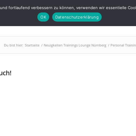
s-lounge.de
 und fortlaufend verbessern zu können, verwenden wir essentielle Coo
OK
Datenschutzerklärung
PowerPlate
Training
Abnehmen
BGM
Über uns
Du bist hier:
Startseite
/
Neuigkeiten Trainings Lounge Nürnberg
/
Personal Traini
uch!