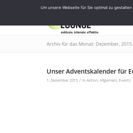
Tel.: 0911 - 2171 4565 | info@training
Um unsere Webseite für Sie optimal zu gestalten
EMS
Archiv für das Monat: Dezember, 2015
Unser Adventskalender für E
/
1. Dezember 2015
in
Aktion
,
Allgemein
,
Events