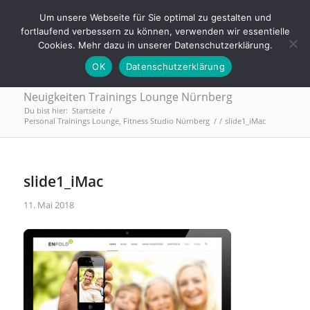
Tel.: 0911 - 2171 4565 | info@trainings-lounge.de
Um unsere Webseite für Sie optimal zu gestalten und
fortlaufend verbessern zu können, verwenden wir essentielle
Cookies. Mehr dazu in unserer Datenschutzerklärung.
OK
Datenschutzerklärung
Neuigkeiten Trainings Lounge Nürnberg
Du bist hier:
Startseite
/
Personal Trainings Lounge, Fitness Studio Nürnberg
/
/
slide1_iMac
slide1_iMac
11. Mai 2018