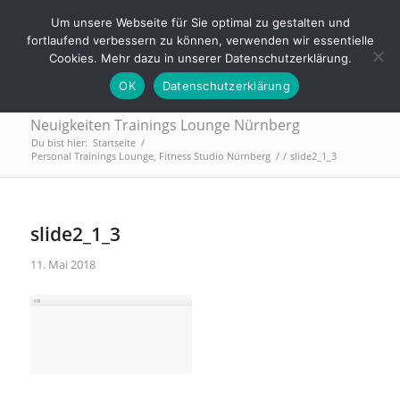
Tel.: 0911 - 2171 4565 | info@trainings-lounge.de
Um unsere Webseite für Sie optimal zu gestalten und
fortlaufend verbessern zu können, verwenden wir essentielle
Cookies. Mehr dazu in unserer Datenschutzerklärung.
OK
Datenschutzerklärung
Neuigkeiten Trainings Lounge Nürnberg
Du bist hier:
Startseite
/
Personal Trainings Lounge, Fitness Studio Nürnberg
/
/
slide2_1_3
slide2_1_3
11. Mai 2018