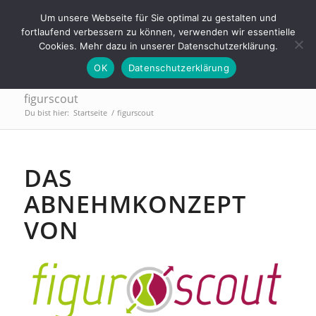
Tel.: 0911 - 2171 4565 | info@trainings-lounge.de
Um unsere Webseite für Sie optimal zu gestalten und
fortlaufend verbessern zu können, verwenden wir essentielle
Cookies. Mehr dazu in unserer Datenschutzerklärung.
OK
Datenschutzerklärung
figurscout
Du bist hier:
Startseite
/
figurscout
DAS
ABNEHMKONZEPT
VON