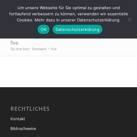
Tel.: 0911 - 2171 4565 | info@trainings-lounge.de
Um unsere Webseite für Sie optimal zu gestalten und
fortlaufend verbessern zu können, verwenden wir essentielle
Cookies. Mehr dazu in unserer Datenschutzerklärung.
OK
Datenschutzerklärung
five
Du bist hier:
Startseite
/
five
RECHTLICHES
Kontakt
Bildnachweise