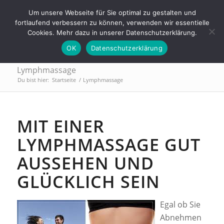
Tel.: 0911 - 2171 4565 | info@trainings-lounge.de
Um unsere Webseite für Sie optimal zu gestalten und
fortlaufend verbessern zu können, verwenden wir essentielle
Cookies. Mehr dazu in unserer Datenschutzerklärung.
OK
Datenschutzerklärung
Lymphmassage
Du bist hier:
Startseite
/
Lymphmassage
MIT EINER
LYMPHMASSAGE GUT
AUSSEHEN UND
GLÜCKLICH SEIN
Egal ob Sie
Abnehmen