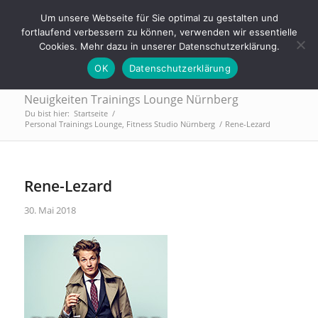
Tel.: 0911 - 2171 4565 | info@trainings-lounge.de
Um unsere Webseite für Sie optimal zu gestalten und
fortlaufend verbessern zu können, verwenden wir essentielle
Cookies. Mehr dazu in unserer Datenschutzerklärung.
OK
Datenschutzerklärung
Neuigkeiten Trainings Lounge Nürnberg
Du bist hier:
Startseite
/
Personal Trainings Lounge, Fitness Studio Nürnberg
/
Rene-Lezard
Rene-Lezard
30. Mai 2018