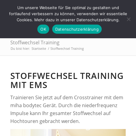
Tel.: 0911 - 2171 4565 | info@trainings-lounge.de
Um unsere Webseite für Sie optimal zu gestalten und
fortlaufend verbessern zu können, verwenden wir essentielle
Cookies. Mehr dazu in unserer Datenschutzerklärung.
OK
Datenschutzerklärung
Stoffwechsel Training
Du bist hier:
Startseite
/
Stoffwechsel Training
STOFFWECHSEL TRAINING
MIT EMS
Trainieren Sie jetzt auf dem Crosstrainer mit dem
miha bodytec Gerät. Durch die niederfrequenz
Impulse kann Ihr gesamter Stoffwechsel auf
Hochtouren gebracht werden.