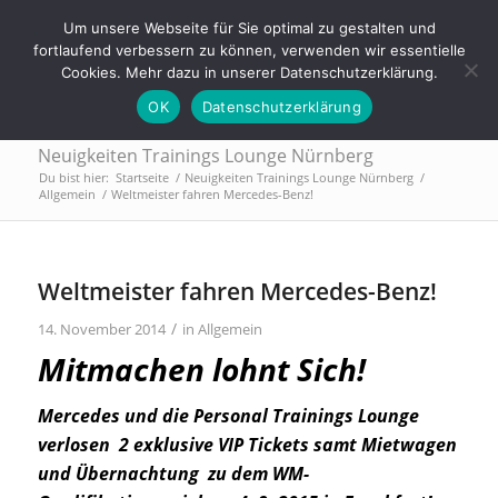
Tel.: 0911 - 2171 4565 | info@trainings-lounge.de
Um unsere Webseite für Sie optimal zu gestalten und
fortlaufend verbessern zu können, verwenden wir essentielle
Cookies. Mehr dazu in unserer Datenschutzerklärung.
OK
Datenschutzerklärung
Neuigkeiten Trainings Lounge Nürnberg
Du bist hier:
Startseite
/
Neuigkeiten Trainings Lounge Nürnberg
/
Allgemein
/
Weltmeister fahren Mercedes-Benz!
Weltmeister fahren Mercedes-Benz!
/
14. November 2014
in
Allgemein
Mitmachen lohnt Sich!
Mercedes und die Personal Trainings Lounge
verlosen 2 exklusive VIP Tickets samt Mietwagen
und Übernachtung zu dem WM-