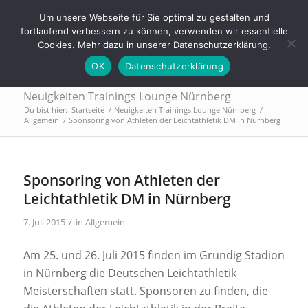
Tel.: 0911 - 2171 4565 | info@trainings-lounge.de
Um unsere Webseite für Sie optimal zu gestalten und
fortlaufend verbessern zu können, verwenden wir essentielle
Cookies. Mehr dazu in unserer Datenschutzerklärung.
OK
Datenschutzerklärung
Neuigkeiten Trainings Lounge Nürnberg
Du bist hier:
Startseite
/
Neuigkeiten Trainings Lounge Nürnberg
/
Allgemein
/
Sponsoring von Athleten der Leichtathletik DM in Nürnberg
Sponsoring von Athleten der
Leichtathletik DM in Nürnberg
/
7. Juli 2015
in
Allgemein
Am 25. und 26. Juli 2015 finden im Grundig Stadion
in Nürnberg die Deutschen Leichtathletik
Meisterschaften statt. Sponsoren zu finden, die