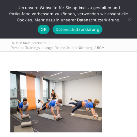
Tel.: 0911 - 2171 4565 | info@trainings-lounge.de
Um unsere Webseite für Sie optimal zu gestalten und
fortlaufend verbessern zu können, verwenden wir essentielle
Cookies. Mehr dazu in unserer Datenschutzerklärung.
OK
Datenschutzerklärung
Du bist hier:
Startseite
/
Personal Trainings Lounge, Fitness Studio Nürnberg
/
BGM