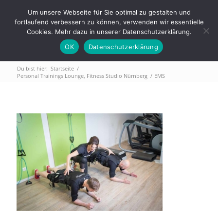
Tel.: 0911 - 2171 4565 | info@trainings-lounge.de
Um unsere Webseite für Sie optimal zu gestalten und
fortlaufend verbessern zu können, verwenden wir essentielle
Cookies. Mehr dazu in unserer Datenschutzerklärung.
OK
Datenschutzerklärung
Du bist hier:
Startseite
/
Personal Trainings Lounge, Fitness Studio Nürnberg
/
EMS