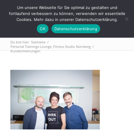
Tel.: 0911 - 2171 4565 | info@trainings-lounge.de
Um unsere Webseite für Sie optimal zu gestalten und
fortlaufend verbessern zu können, verwenden wir essentielle
Cookies. Mehr dazu in unserer Datenschutzerklärung.
OK
Datenschutzerklärung
Du bist hier:
Startseite
/
Personal Trainings Lounge, Fitness Studio Nürnberg
/
Kundenmeinungen