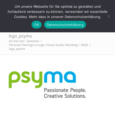
Tel.: 0911 - 2171 4565 | info@trainings-lounge.de
Um unsere Webseite für Sie optimal zu gestalten und
fortlaufend verbessern zu können, verwenden wir essentielle
Cookies. Mehr dazu in unserer Datenschutzerklärung.
OK
Datenschutzerklärung
logo_psyma
Du bist hier:
Startseite
/
Personal Trainings Lounge, Fitness Studio Nürnberg
/
BGM
/
logo_psyma