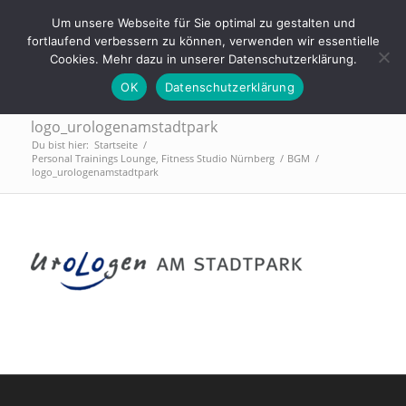
Tel.: 0911 - 2171 4565 | info@trainings-lounge.de
Um unsere Webseite für Sie optimal zu gestalten und
fortlaufend verbessern zu können, verwenden wir essentielle
Cookies. Mehr dazu in unserer Datenschutzerklärung.
OK
Datenschutzerklärung
logo_urologenamstadtpark
Du bist hier:
Startseite
/
Personal Trainings Lounge, Fitness Studio Nürnberg
/
BGM
/
logo_urologenamstadtpark