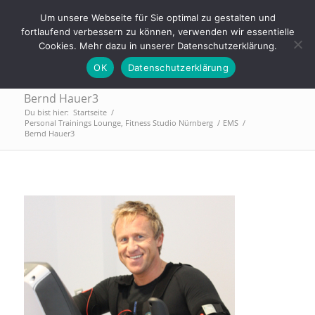
Tel.: 0911 - 2171 4565 | info@trainings-lounge.de
Um unsere Webseite für Sie optimal zu gestalten und
fortlaufend verbessern zu können, verwenden wir essentielle
Cookies. Mehr dazu in unserer Datenschutzerklärung.
OK
Datenschutzerklärung
Bernd Hauer3
Du bist hier:
Startseite
/
Personal Trainings Lounge, Fitness Studio Nürnberg
/
EMS
/
Bernd Hauer3