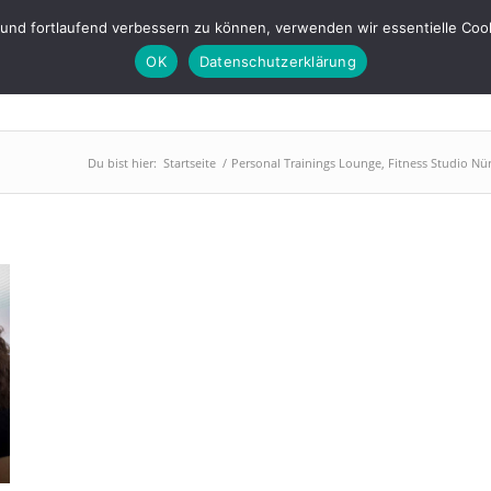
s-lounge.de
 und fortlaufend verbessern zu können, verwenden wir essentielle Coo
OK
Datenschutzerklärung
PowerPlate
Training
Abnehmen
BGM
Über uns
Du bist hier:
Startseite
/
Personal Trainings Lounge, Fitness Studio Nü