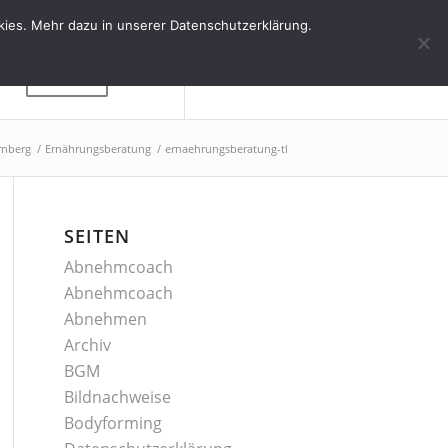
kies. Mehr dazu in unserer Datenschutzerklärung.
Kontakt
rnberg
/
Ernährungsberatung
/
ernaehrungsberatung-tl
SEITEN
Abnehmcoach
Abnehmcoach
Abnehmen
Archiv
BGM
Bildnachweise
Bodyforming