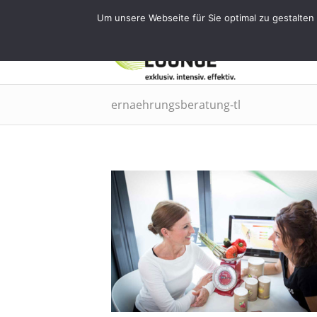
Tel.: 0911 - 2171 4565 | info@training
Um unsere Webseite für Sie optimal zu gestalten
EMS
ernaehrungsberatung-tl