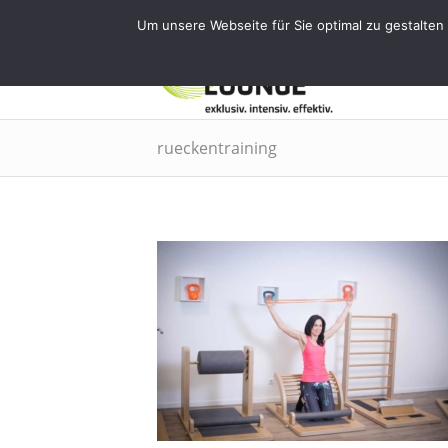
Tel.: 0911 - 2171 4565 | info@training
Um unsere Webseite für Sie optimal zu gestalten
EMS
rueckentraining