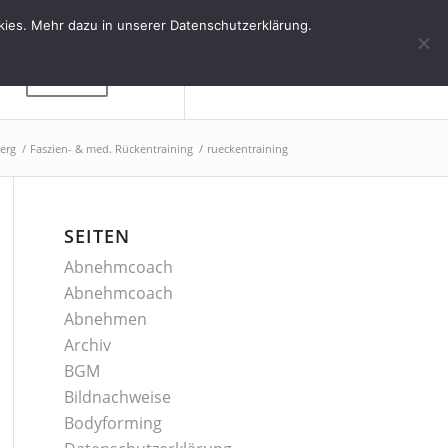
kies. Mehr dazu in unserer Datenschutzerklärung.
Kontakt
erg
/
Faszien- & med. Rückentraining
/
rueckentraining
SEITEN
Abnehmcoach
Abnehmcoach
Abnehmen
Archiv
BGM
Bildnachweise
Bodyforming