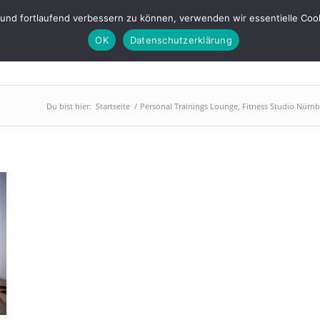
s-lounge.de
 und fortlaufend verbessern zu können, verwenden wir essentielle Coo
OK
Datenschutzerklärung
PowerPlate
Training
Abnehmen
BGM
Über uns
Du bist hier:
Startseite
/
Personal Trainings Lounge, Fitness Studio Nürnb