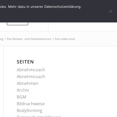
kies. Mehr dazu in unserer Datenschutzerklärung.
Kontakt
erg
/
five Rücken- und Gelenkzentrum
/
five-video-kurz
SEITEN
Abnehmcoach
Abnehmcoach
Abnehmen
Archiv
BGM
Bildnachweise
Bodyforming