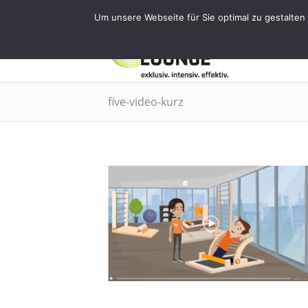
Tel.: 0911 - 2171 4565 | info@training
Um unsere Webseite für Sie optimal zu gestalten
EMS
five-video-kurz