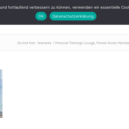
s-lounge.de
 und fortlaufend verbessern zu können, verwenden wir essentielle Coo
OK
Datenschutzerklärung
PowerPlate
Training
Abnehmen
BGM
Über uns
Du bist hier:
Startseite
/
Personal Trainings Lounge, Fitness Studio Nürnb