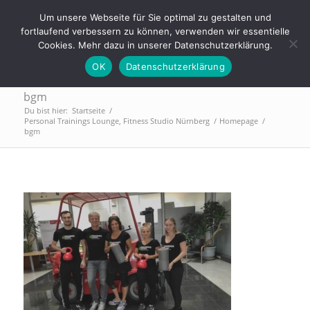
Tel.: 0911 - 2171 4565 | info@trainings-lounge.de
Um unsere Webseite für Sie optimal zu gestalten und
fortlaufend verbessern zu können, verwenden wir essentielle
Cookies. Mehr dazu in unserer Datenschutzerklärung.
OK
Datenschutzerklärung
bgm
Du bist hier:
Startseite
/
Personal Trainings Lounge, Fitness Studio Nürnberg
/
Homepage
/
bgm