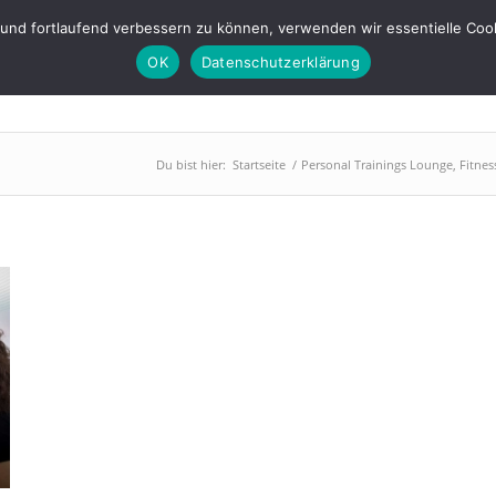
s-lounge.de
 und fortlaufend verbessern zu können, verwenden wir essentielle Coo
OK
Datenschutzerklärung
PowerPlate
Training
Abnehmen
BGM
Über uns
Du bist hier:
Startseite
/
Personal Trainings Lounge, Fitne