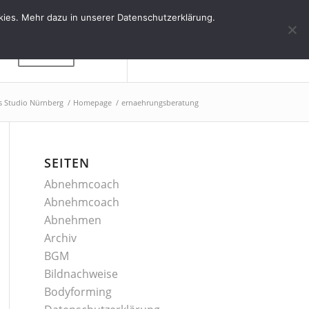
kies. Mehr dazu in unserer Datenschutzerklärung.
Kontakt
ss Studio Nürnberg
/
Homepage
/
ernaehrungsberatung
SEITEN
Abnehmcoach
Abnehmcoach
Abnehmen
Archiv
BGM
Bildnachweise
Bodyforming