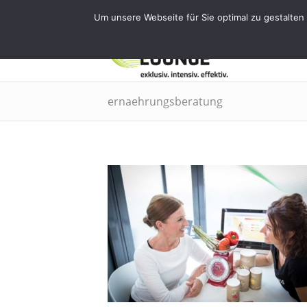
Tel.: 0911 - 2171 4565 | info@training
Um unsere Webseite für Sie optimal zu gestalten
EMS
ernaehrungsberatung