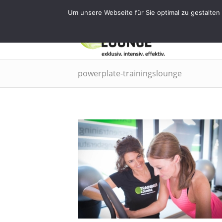
Tel.: 0911 - 2171 4565 | info@training
Um unsere Webseite für Sie optimal zu gestalten
EMS
powerplate-trainingslounge