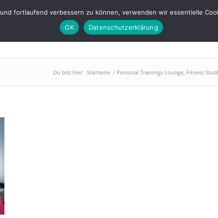
s-lounge.de
 und fortlaufend verbessern zu können, verwenden wir essentielle Coo
OK
Datenschutzerklärung
PowerPlate
Training
Abnehmen
BGM
Über uns
Du bist hier:
Startseite
/
Personal Trainings Lounge, Fitness Stu