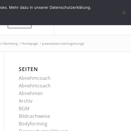
kies. Mehr dazu in unserer Datenschutzerklärung.
Kontakt
dio Nürnberg
/
Homepage
/
powerplate-trainingslounge
SEITEN
Abnehmcoach
Abnehmcoach
Abnehmen
Archiv
BGM
Bildnachweise
Bodyforming