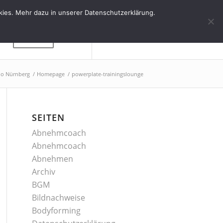
kies. Mehr dazu in unserer Datenschutzerklärung.
Kontakt
dio Nürnberg
/
Homepage
/
powerplate-trainingslounge
SEITEN
Abnehmcoach
Abnehmcoach
Abnehmen
Archiv
BGM
Bildnachweise
Bodyforming