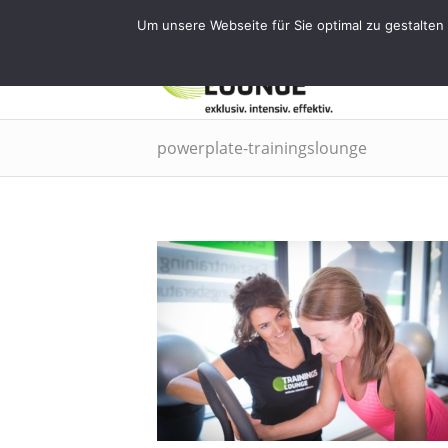
Tel.: 0911 - 2171 4565 | info@training
Um unsere Webseite für Sie optimal zu gestalten
EMS
powerplate-trainingslounge