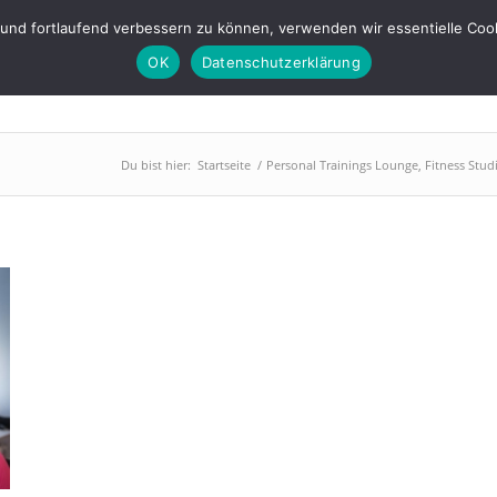
s-lounge.de
 und fortlaufend verbessern zu können, verwenden wir essentielle Coo
OK
Datenschutzerklärung
PowerPlate
Training
Abnehmen
BGM
Über uns
Du bist hier:
Startseite
/
Personal Trainings Lounge, Fitness Stu