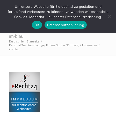
Tel.: 0911 - 2171 4565 | info@trainings-lounge.de
Um unsere Webseite für Sie optimal zu gestalten und
fortlaufend verbessern zu können, verwenden wir essentielle
Cookies. Mehr dazu in unserer Datenschutzerklärung.
OK
Datenschutzerklärung
im-blau
Du bist hier:
Startseite
/
Personal Trainings Lounge, Fitness Studio Nürnberg
/
Impressum
/
im-blau