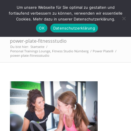
Tel.: 0911 - 2171 4565 | info@trainings-lounge.de
Um unsere Webseite für Sie optimal zu gestalten und
fortlaufend verbessern zu können, verwenden wir essentielle
Cookies. Mehr dazu in unserer Datenschutzerklärung.
OK
Datenschutzerklärung
power-plate-fitnessstudio
Du bist hier:
Startseite
/
Personal Trainings Lounge, Fitness Studio Nürnberg
/
Power Plate®
/
power-plate-fitnessstudio