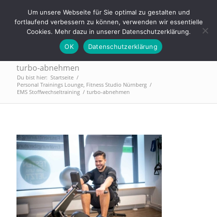
Tel.: 0911 - 2171 4565 | info@trainings-lounge.de
Um unsere Webseite für Sie optimal zu gestalten und
fortlaufend verbessern zu können, verwenden wir essentielle
Cookies. Mehr dazu in unserer Datenschutzerklärung.
OK
Datenschutzerklärung
turbo-abnehmen
Du bist hier:
Startseite
/
Personal Trainings Lounge, Fitness Studio Nürnberg
/
EMS Stoffwechseltraining
/
turbo-abnehmen